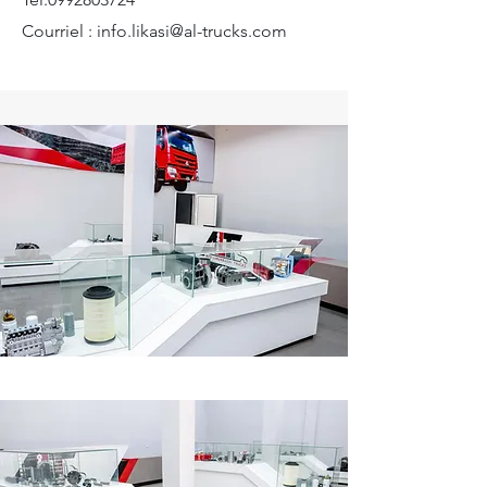
Courriel :
info.likasi@al-trucks.com